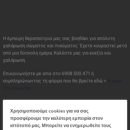
Η έμπειρη θεραπεύτρια μας σας βοηθάει για απόλυτη
χαλάρωση σώματος και πνεύματος. Έχετε κουραστεί μετά
από μια δύσκολη ημέρα; Καλέστε μας για ευεξία και
χαλάρωση.
Επικοινωνήστε με sms στο 6908 500 471 ή
συμπληρώνωντας τη φόρμα που θα βρείτε εδώ >
Φόρμα
Επικοινωνίας
Χρησιμοποιούμε cookies για να σας
προσφέρουμε την καλύτερη εμπειρία στον
ιστότοπό μας. Μπορείτε να ενημερωθείτε τους